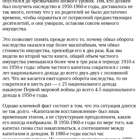
опустился до чрезвычайно низкого уровня. Тем, кто должен
был получить наследство в 1950-1960-е годы, доставалось не
так много, потому что у их родителей не было достаточно
времени, чтобы оправиться от потрясений предшествующих
десятилетий, и они умирали,
оставляя совсем немного
имущества.
Это позволяет понять прежде всего то, почему обвал оборота
наследства оказался еще более масштабным, чем обвал
стоимости имущества, превзойдя его в два раза. Как мы
видели во второй части книги, общий объем частного
имущества уменьшился более чем в три раза в периодс 1910-х
по 1950-е годы: объем частного капитала сократился с семи
лет национального дохода до всего двух-двух с половиной
лет. Что же касается ежегодного оборота наследства, то он
сократился в шесть раз — с 25 национального дохода
накануне Первой мировой войны до всего 4-5 национального
дохода в 1950-е годы.
Однако ключевой факт состоит в том, что эта ситуация длится
не так долго. «Капитализм восстановления» был лишь
временным этапом, а не структурным преодолением, каким
его иногда изображали. В 1950-1960-е годы по мере того, как
капитал снова стал накапливаться, а соотношение между
капиталом и доходом. В 1980-е годы настал час