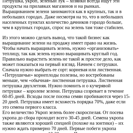
Петрушка, укроп, зеленый лук – хозяйки всегда ищут эти
продукты на прилавках магазинов и на рынках.
Выращиванием зелени занимаются как в крупных, так и в
небольших городах. Даже несмотря на то, что в небольших
населенных пунктах количество дачников гораздо больше,
чем в крупных городах, спрос на зелень там тоже стабилен.
Из этого можно сделать вывод, что такой бизнес как
выращивание зелени на продажу имеет право на жизнь.
Чтобы начать выращивать зелень, нужно «организовать»
теплицу, так как зелень нужно выращивать круглый год.
Правильно вырастить зелень не такой ж простое дело, как
может показаться на первый взгляд. Начнем с петрушки.
Сначала нужно выбрать ее сорт: корневая или лиственная.
«Петрушичьи» корнеплоды полезны, но востребованы
меньше, чем «обычная» лиственная петрушка. Лиственная
петрушка двухлетняя. Нужно помнить и о кучерявой
петрушке – королеве зелени. Петрушка созревает в течение
60-85 дней. Всходы после посева семян пробиваются через 15-
20 дней. Петрушка имеет всхожесть порядка 70%, даже если
это семена первого класса.
Его величество Укроп зелень более скороспелая. От посева
укропа до сбора проходит всего 30-45 дней. Семена укропа
также являются хорошей специей (похоже на зонтики) – их
нужно ждать примерно 70 дней. Первые побеги укропа