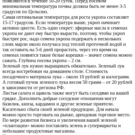
появляются в течение 10-20 суток. Перед посевом
минимальная температура почвы должна быть не менее 3-5
градусов по Цельсию.
Самая оптимальная температура для роста укропа составляет
15-17 градусов. Если температура выше, укроп начинает
активно цвести. Есть один секрет: эфирные масла в семенах
укропа не дают ему быстро вырасти, поэтому, чтобы укроп
быстрее рос, надо семена укропа подержать в нескольких
слоях марли около получаса под теплой проточной водой и
так оставить на 5-6 дней прорастать. через это время на
семенах появятся такие белые корешки – значит семена можно
сажать. Глубина посева укропа – 2 см.
Зеленый лук нужно выращивать обязательно. Зеленый лук
всегда востребован на домашнем столе. Стоимость
посадочного материала лука – около 10 рублей за килограмм.
А готовый пучок зеленого лука весом 50 грамм – от 20 рублей
в зависимости от региона РФ.
Листья салата и щавель также могут быть соседями на вашей
грядке. Дополнить добрые соседские отношения могут
базилик, кинза, кардамон и другие зеленые приятели.
Касательно сбыта своей зеленой продукции. Для начала
можно просто торговать на рынке, арендовав торговое место.
По мере развития бизнеса и увеличения вашей зеленой
«плантации» можно поставлять зелень в супермаркеты и
небольшие продуктовые магазины.