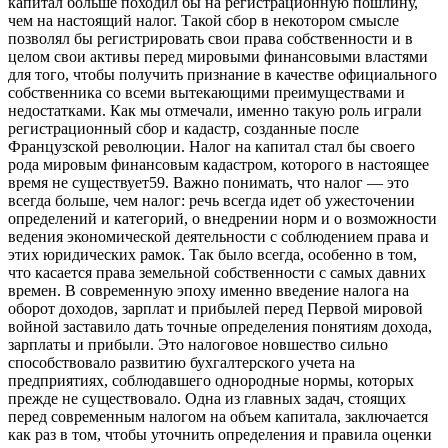
капитал больше походил бы на регистрационную пошлину,
чем на настоящий налог. Такой сбор в некотором смысле
позволял бы регистрировать свои права собственности и в
целом свои активы перед мировыми финансовыми властями
для того, чтобы получить признание в качестве официального
собственника со всеми вытекающими
преимуществами и
недостатками. Как мы отмечали, именно такую роль играли
регистрационный сбор и кадастр, созданные после
Французской революции. Налог на капитал стал бы своего
рода мировым финансовым кадастром, которого в настоящее
время не существует59. Важно понимать, что налог — это
всегда больше, чем налог: речь всегда идет об ужесточении
определений и категорий, о внедрении норм и о возможности
ведения экономической деятельности с соблюдением права и
этих юридических рамок. Так было всегда, особенно в том,
что касается права земельной собственности с самых давних
времен. В современную эпоху именно введение налога на
оборот доходов, зарплат и прибылей перед Первой мировой
войной заставило дать точные определения понятиям дохода,
зарплаты и прибыли. Это налоговое новшество сильно
способствовало развитию бухгалтерского учета на
предприятиях, соблюдавшего однородные нормы, которых
прежде не существовало. Одна из главных задач, стоящих
перед современным налогом на объем капитала, заключается
как раз в том, чтобы уточнить определения и правила оценки