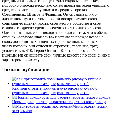
средними классами. В конце 1980-х годов Мишель Ламон
подробно опросил несколько сотен представителей «высшего
среднего класса» в крупных и в средних городах
Соединенных
Штатов и Франции. Он спрашивал их о
жизненном пути и о том, как они воспринимают свою
социальную идентичность, свое место в обществе и свое
отличие от других групп населения и от низших классов.
Один из главных его выводов заключался в том, что в обеих
странах «образованная элита» настаивала прежде всего на
своих достоинствах и личных нравственных качествах, к
числу которых они относили строгость, терпение, труд,
усилия и т. д. 410. Герои Остин и Бальзака не сочли бы
нужным так описывать свои личные качества по сравнению с
характером своих слуг.
Похожие публикации
Как приготовить поминальную рисовую кутью с
сушеными ананасами, персиками и курагой
Нормы доходности для расчета теоретического дохода
Меритократический
экстремизм