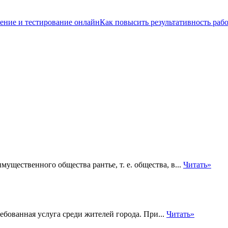
Как повысить результативность раб
ущественного общества рантье, т. е. общества, в...
Читать»
бованная услуга среди жителей города. При...
Читать»