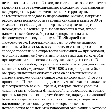
не только в отношении банков, но и стран, которые откажутся
включить в свое законодательство положения, обязывающие
все учреждения, расположенные на их территории,
автоматически передавать информацию. Можно, например,
рассмотреть возможность введения санкций в размере 30 от
таможенных сборов данной страны или даже выше, если
необходимо. Поясним: цель не заключается в том, чтобы
наложить всеобщее эмбарго на офшоры или начать
бесконечную торговую войну со Швейцарией или
Люксембургом. Протекционизм сам по себе не является
источником богатства, и, в сущности, все заинтересованы в
свободе торговли и в открытости экономики — при условии,
что одни страны не будут этим пользоваться для того, чтобы
прикарманивать налоговые поступления других стран. В
соглашения о свободе торговли и о либерализации движения
капиталов, обсуждаемые с 1970-1980-х годов, должны были
бы сразу включаться обязательства об автоматическом и
систематическом обмене банковской информации. Этого не
произошло. Но это не повод для того, чтобы такое положение
дел сохранялось вечно. Странам, которые своим уровнем
жизни отчас ти обязаны финансовой непрозрачности, трудно
принять такую эволюцию, тем более что, наряду с незаконной
банковской деятельностью, они, как правило, предлагают
настоящие финансовые услуги, которые отвечают
потребностям реальной международной экономики и которые,