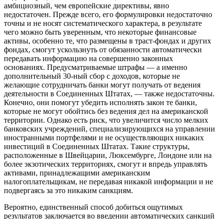
амбициозный, чем европейские директивы, явно
недостаточен. Прежде всего, его формулировки недостаточно
точны и не носят систематического характера, в результате
чего можно быть уверенным, что некоторые финансовые
активы, особенно те, что размещены в траст-фондах и других
фондах, смогут ускользнуть от обязанности
автоматически
передавать информацию на совершенно законных
основаниях. Предусматриваемые штрафы — а именно
дополнительный 30-ный сбор с доходов, которые не
желающие сотрудничать банки могут получать от ведения
деятельности в Соединенных Штатах, — также недостаточны.
Конечно, они помогут убедить исполнять закон те банки,
которые не могут обойтись без ведения дел на американской
территории. Однако есть риск, что увеличится число мелких
банковских учреждений, специализирующихся на управлении
иностранными портфелями и не осуществляющих никаких
инвестиций в Соединенных Штатах. Такие структуры,
расположенные в Швейцарии, Люксембурге, Лондоне или на
более экзотических территориях, смогут и впредь управлять
активами, принадлежащими американским
налогоплательщикам, не передавая никакой информации и не
подвергаясь за это никаким санкциям.
Вероятно, единственный способ добиться ощутимых
результатов заключается во введении автоматических санкций