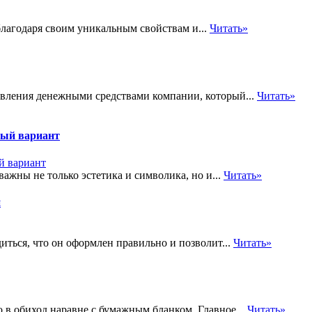
лагодаря своим уникальным свойствам и...
Читать»
авления денежными средствами компании, который...
Читать»
ный вариант
ажны не только эстетика и символика, но и...
Читать»
и
ться, что он оформлен правильно и позволит...
Читать»
в обиход наравне с бумажным бланком. Главное...
Читать»