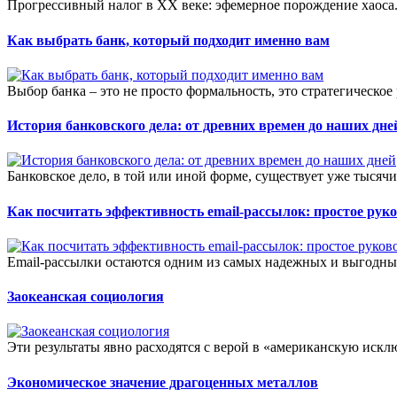
Прогрессивный налог в XX веке: эфемерное порождение хаоса. 
Как выбрать банк, который подходит именно вам
Выбор банка – это не просто формальность, это стратегическое
История банковского дела: от древних времен до наших дне
Банковское дело, в той или иной форме, существует уже тысячи
Как посчитать эффективность email-рассылок: простое ру
Email-рассылки остаются одним из самых надежных и выгодных
Заокеанская социология
Эти результаты явно расходятся с верой в «американскую искл
Экономическое значение драгоценных металлов