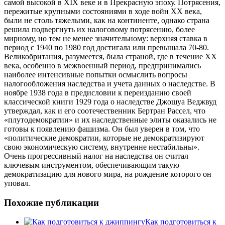
самой высокой в XIX веке и в Прекрасную эпоху. Потрясения,
пережитые крупными состояниями в ходе войн XX века,
были не столь тяжелыми, как на континенте, однако страна
решила подвергнуть их налоговому потрясению, более
мирному, но тем не менее значительному: верхняя ставка в
период с 1940 по 1980 год достигала или превышала 70-80.
Великобритания, разумеется, была страной, где в течение XX
века, особенно в межвоенный период, предпринимались
наиболее интенсивные попытки осмыслить вопросы
налогообложения наследства и учета данных о наследстве. В
ноябре 1938 года в предисловии к переизданию своей
классической книги 1929 года о наследстве Джошуа Веджвуд
утверждал, как и его соотечественник Бертран Рассел, что
«плутодемократии» и их наследственные элиты оказались не
готовы к появлению фашизма. Он был уверен в том, что
«политические демократии, которые не демократизируют
свою экономическую систему, внутренне нестабильны».
Очень прогрессивный налог на наследства он считал
ключевым инструментом, обеспечивающим такую
демократизацию для нового мира, на рождение которого он
уповал.
Похожие публикации
Как подготовиться к