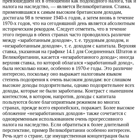
превзошедшей их в отношении как подоходного налога, так и
налога на наследство, — является Великобритания. Ставка,
применявшаяся к самым высоким британским доходам,
достигала 98 в течение 1940-х годов, а затем вновь в течение
1970-х годов, что на сегодняшний день является
абсолютным
историческим рекордом. Следует отметить, что в течение
этого периода в обеих странах часто проводилось различие
между «заработанным доходом», т. е. трудовым доходом, и
«незаработанным доходом», т. е. доходом с капитала. Верхняя
ставка, указанная на графике 14.1 для Соединенных Штатов и
Великобритании, касается «незаработанного дохода»; иногда
верхняя ставка, по которой облагался «заработанный доход»,
была несколько ниже, особенно в 1970-е годы. Это различие
интересно, поскольку оно выражает налоговым языком
степень подозрения к очень высоким доходам: все слишком
высокие доходы подозрительны, однако подозрительнее всех
доходы, которые не были заработаны. Контраст с нынешним
контекстом, в котором, напротив, доходы с капитала
пользуются более благоприятным режимом во многих
странах, прежде всего европейских, поражает. Более высокое
обложение «незаработанных доходов» также сочетается с
одновременным использованием очень прогрессивного
налога на наследство. Если обратиться к более длительной
перспективе, пример Великобритании особенно интересен.
Речь идет о стране, где имущественная концентрация была