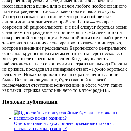
совершенно другом смысле, а именно для обозначения
несовершенства рынка или в целом любого необоснованного
или неоправданного дохода, какой бы ни была его суть.
Иногда возникает впечатление, что рента вообще стала
синонимом экономических проблем. Рента — это враг
современной рациональности,
и с ней следует бороться всеми
средствами и прежде всего при помощи все более чистой и
совершенной конкуренции. Недавний показательный пример
такого использования слова «рента» прозвучал в интервью,
которое нынешний председатель Европейского центрального
банка дал крупнейшим газетам континента через несколько
месяцев после своего назначения. Когда журналисты
набросились на него с вопросами о стратегии выхода Европы
из кризиса, последовал лапидарный ответ: «Нужно бороться с
рентами». Никаких дополнительных разъяснений дано не
было. Возникло ощущение, будто главный казначей
подразумевал отсутствие конкуренции в сфере услуг, таких
как такси, стрижка волос или чего-то в этом роде418.
Похожие публикации
Однослойные и двухслойные бумажные стаканы:
насколько важна разница?