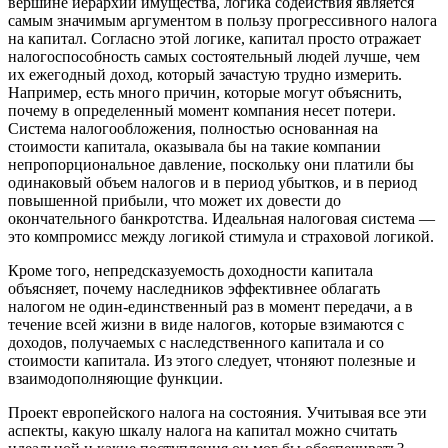
вершине иерархии имущества, логика содействия является
самым значимым аргументом в пользу прогрессивного налога
на капитал. Согласно этой логике, капитал просто отражает
налогоспособность самых состоятельный людей лучше, чем
их ежегодный доход, который зачастую трудно измерить.
Например, есть много причин, которые могут объяснить,
почему
в определенный момент компания несет потери.
Система налогообложения, полностью основанная на
стоимости капитала, оказывала бы на такие компании
непропорциональное давление, поскольку они платили бы
одинаковый объем налогов и в период убытков, и в период
повышенной прибыли, что может их довести до
окончательного банкротства. Идеальная налоговая система —
это компромисс между логикой стимула и страховой логикой.
Кроме того, непредсказуемость доходности капитала
объясняет, почему наследников эффективнее облагать
налогом не один-единственный раз в момент передачи, а в
течение всей жизни в виде налогов, которые взимаются с
доходов, получаемых с наследственного капитала и со
стоимости капитала. Из этого следует, чтоняют полезные и
взаимодополняющие функции.
Проект европейского налога на состояния. Учитывая все эти
аспекты, какую шкалу налога на капитал можно считать