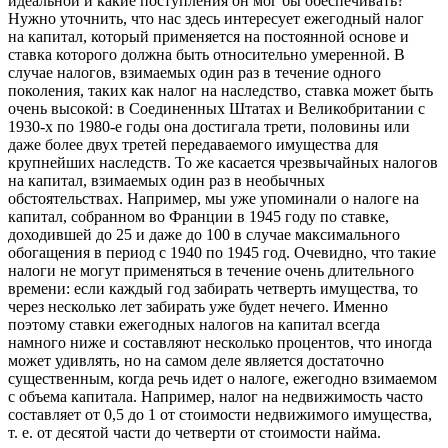
идеальной и какие поступления он мог бы обеспечивать?
Нужно уточнить, что нас здесь интересует ежегодный налог
на капитал, который применяется на постоянной основе и
ставка которого должна быть относительно умеренной. В
случае налогов, взимаемых один раз в течение одного
поколения, таких как налог на наследство, ставка может быть
очень высокой: в Соединенных Штатах и Великобритании с
1930-х по 1980-е годы она достигала трети, половины или
даже более двух третей передаваемого имущества для
крупнейших наследств. То же касается чрезвычайных налогов
на капитал, взимаемых один раз в необычных
обстоятельствах. Например, мы уже упоминали о налоге на
капитал, собранном во Франции в 1945 году по ставке,
доходившей до 25 и даже до 100 в случае максимального
обогащения в период с 1940 по 1945 год. Очевидно, что такие
налоги не могут применяться в течение очень длительного
времени: если каждый год забирать четверть имущества, то
через несколько лет забирать уже будет нечего. Именно
поэтому ставки ежегодных налогов на капитал всегда
намного ниже и составляют несколько процентов, что иногда
может удивлять, но на самом деле является достаточно
существенным, когда речь идет о налоге, ежегодно взимаемом
с объема капитала. Например, налог на недвижимость часто
составляет от 0,5 до 1 от стоимости недвижимого имущества,
т. е. от десятой части до четверти от стоимости найма.