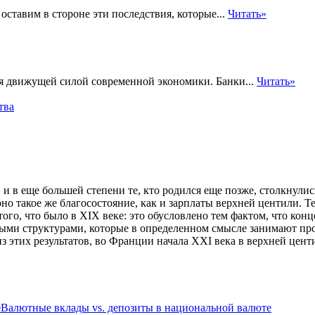
 оставим в стороне эти последствия, которые...
Читать»
ся движущей силой современной экономики. Банки...
Читать»
тва
 и в еще большей степени те, кто родился еще позже, столкнул
но такое же благосостояние, как и зарплаты верхней центили. Т
того, что было в XIX веке: это обусловлено тем фактом, что конц
ными структурами, которые в определенном смысле занимают 
з этих результатов, во Франции начала XXI века в верхней цен
Валютные вклады vs. депозиты в национальной валюте