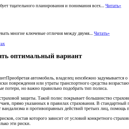
бует тщательного планирования и понимания всех...
Читать»
евать многие ключевые отличия между двумя...
Читать»
гах
рать оптимальный вариант
Приобретая автомобиль, владелец неизбежно задумывается о
иски повреждения или утраты транспортного средства возрастаю
 потери, но важно правильно подобрать тип полиса.
страховой защиты. Такой полис покрывает большинство страхов
учаев, прямо указанных в правилах страхования. В стандартный
т вандализма и противоправных действий третьих лиц, помощь 
рисков, состав которого зависит от условий конкретного страхо
ько эти риски.