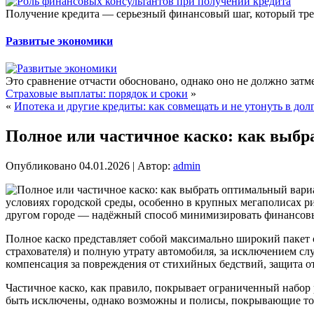
Получение кредита — серьезный финансовый шаг, который тре
Развитые экономики
Это сравнение отчасти обосновано, однако оно не должно затм
Страховые выплаты: порядок и сроки
»
«
Ипотека и другие кредиты: как совмещать и не утонуть в дол
Полное или частичное каско: как выб
Опубликовано
04.01.2026
|
Автор:
admin
условиях городской среды, особенно в крупных мегаполисах р
другом городе — надёжный способ минимизировать финансовые
Полное каско представляет собой максимально широкий пакет 
страхователя) и полную утрату автомобиля, за исключением сл
компенсация за повреждения от стихийных бедствий, защита о
Частичное каско, как правило, покрывает ограниченный набор 
быть исключены, однако возможны и полисы, покрывающие тол