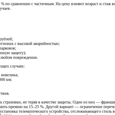
% по сравнению с частичным. На цену влияют возраст и стаж во
учаев.
рублей;
регионах с высокой аварийностью;
парковок;
енную защиту);
и любом повреждении.
ющих случаях:
 невелика;
000 км;
твия.
ь страховки, не теряя в качестве защиты. Один из них — франши
ньшить премию на 15–25 %. Другой вариант — ограничение переч
 установка телематического устройства, отслеживающего стиль 