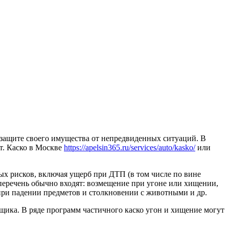
 защите своего имущества от непредвиденных ситуаций. В
т. Каско в Москве
https://apelsin365.ru/services/auto/kasko/
или
ых рисков, включая ущерб при ДТП (в том числе по вине
 перечень обычно входят: возмещение при угоне или хищении,
при падении предметов и столкновении с животными и др.
вщика. В ряде программ частичного каско угон и хищение могут