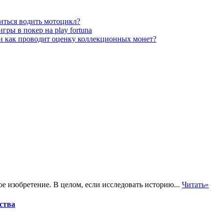
иться водить мотоцикл?
гры в покер на play fortuna
и как проводит оценку коллекционных монет?
 изобретение. В целом, если исследовать историю...
Читать»
ства