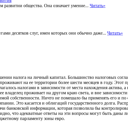
м развитии общества. Она означает умение...
Читать»
угами десятков слуг, имен которых они обычно даже...
Читать»
ошении налога на личный капитал. Большинство налоговых согл
проживают на ее территории более шести месяцев в году. Этот п
лагалось налогами в зависимости от места нахождения актива, а
а ее владелец проживает на другом краю света, и вне зависимост
жимой собственности. Ничто не помешало бы применять его и п
пании. Это касается и облигаций государственного долга. Рас
ачи банковской информации, которая позволила бы контролирова
видно, что адекватные ответы на эти вопросы могут быть даны 
джетному парламенту зоны евро.