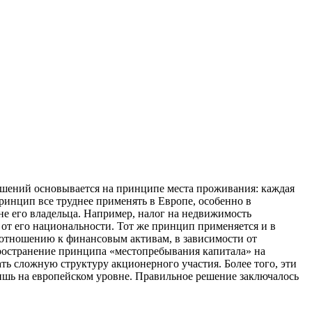
ашений основывается на принципе места проживания: каждая
ринцип все труднее применять в Европе, особенно в
 не его владельца. Например, налог на недвижимость
и от его национальности. Тот же принцип применяется и в
о отношению к финансовым активам, в зависимости от
пространение принципа «местопребывания капитала» на
ть сложную структуру акционерного участия. Более того, эти
лишь на европейском уровне. Правильное решение заключалось