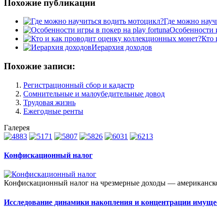
Похожие публикации
Где можно науч
Особенности и
Кто 
Иерархия доходов
Похожие записи:
Регистрационный сбор и кадастр
Сомнительные и малоубедительные довод
Трудовая жизнь
Ежегодные ренты
Галерея
Конфискационный налог
Конфискационный налог на чрезмерные доходы — американское
Исследование динамики накопления и концентрации имуще