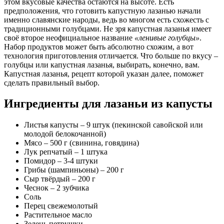
этом вкусовые качества остаются на высоте. Есть
предположения, что готовить капустную лазанью начали
именно славянские народы, ведь во многом есть схожесть с
традиционными голубцами. Не зря капустная лазанья имеет
своё второе неофициальное название
«ленивые голубцы»
.
Набор продуктов может быть абсолютно схожим, а вот
технология приготовления отличается. Что больше по вкусу –
голубцы или капустная лазанья, выбирать, конечно, вам.
Капустная лазанья, рецепт которой указан далее, поможет
сделать правильный выбор.
Ингредиенты для лазаньи из капусты
Листья капусты – 9 штук (пекинской савойской или
молодой белокочанной)
Мясо – 500 г (свинина, говядина)
Лук репчатый – 1 штука
Помидор – 3-4 штуки
Грибы (шампиньоны) – 200 г
Сыр твёрдый – 200 г
Чеснок – 2 зубчика
Соль
Перец свежемолотый
Растительное масло
Зелень петрушки