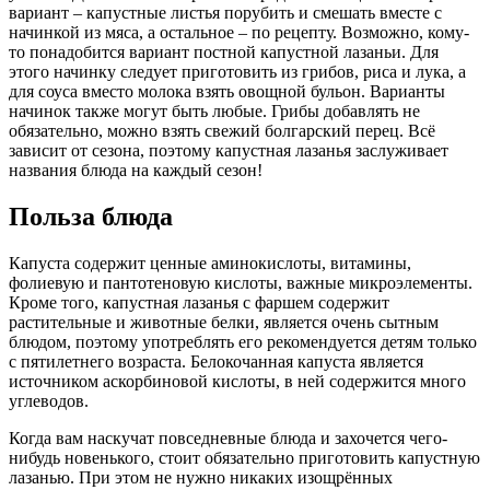
вариант – капустные листья порубить и смешать вместе с
начинкой из мяса, а остальное – по рецепту. Возможно, кому-
то понадобится вариант постной капустной лазаньи. Для
этого начинку следует приготовить из грибов, риса и лука, а
для соуса вместо молока взять овощной бульон. Варианты
начинок также могут быть любые. Грибы добавлять не
обязательно, можно взять свежий болгарский перец. Всё
зависит от сезона, поэтому капустная лазанья заслуживает
названия блюда на каждый сезон!
Польза блюда
Капуста содержит ценные аминокислоты, витамины,
фолиевую и пантотеновую кислоты, важные микроэлементы.
Кроме того, капустная лазанья с фаршем содержит
растительные и животные белки, является очень сытным
блюдом, поэтому употреблять его рекомендуется детям только
с пятилетнего возраста. Белокочанная капуста является
источником аскорбиновой кислоты, в ней содержится много
углеводов.
Когда вам наскучат повседневные блюда и захочется чего-
нибудь новенького, стоит обязательно приготовить капустную
лазанью. При этом не нужно никаких изощрённых