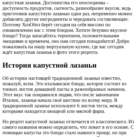
капустная лазанья. Достоинства его неоспоримы –
доступность продуктов, сытность, разнообразие вкусов, ведь
приготовив капустную лазанью один раз,
непременно можно
добавлять другие ингредиенты и чередовать составляющие.
Поэтому ХозОбоз берёт сегодня на себя миссию по
ознакомлению вас с этим блюдом. Хотите безумно вкусное
блюдо? Тогда запасайтесь терпением, положительными
эмоциями и временем, оно нам сегодня понадобится! Добро
пожаловать на нашу виртуальную кухню, где вас сегодня
ждёт капустная лазанья и фото этого рецепта.
История капустной лазаньи
Об истории настоящей традиционной лазаньи известно,
пожалуй, всем. Это итальянское блюдо, которое состоит из
тонких листов домашней пасты и разнообразных начинок.
Этот вкус так понравился людям, что после завоевания
Италии, лазанья начала своё шествие по всему миру. В
традиционной лазанье используют 6 листов теста, между
которыми находится овощной или мясной фарш.
Но рецепт капустной лазаньи отличается от классического. Из
самого названия можно определить, что лежит в его основе. С
помощью капусты это блюдо стало намного проще, но при