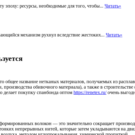
у эпоху: ресурсы, необходимые для того, чтобы...
Читать»
вающийся механизм рухнул вследствие жестоких...
Читать»
ьзуется
о общее название нетканых материалов, получаемых из расплав
производства обивочного материала), а также в строительстве 
о делает покупку спанбонда оптом
https://renetex.ru/
очень выгодн
сформированных волокон — это значительно сокращает производ
 тонких непрерывных нитей, которые затем укладываются на дв
воздуха, методом иглопрокалывания, химической пропиткой.