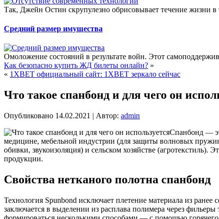
Так, Джейн Остин скрупулезно обрисовывает течение жизни в т
Средний размер имущества
Омоложение состояний в результате войн. Этот самоподдержи
Как безопасно купить ЖД билеты онлайн?
»
«
1XBET официальный сайт: 1XBET зеркало сейчас
Что такое спанбонд и для чего он испол
Опубликовано
14.02.2021
|
Автор:
admin
Спанбонд — эт
медицине, мебельной индустрии (для защиты волновых пружин, 
обивки, звукоизоляция) и сельском хозяйстве (агротекстиль).
Эт
продукции.
Свойства нетканого полотна спанбонд
Технология Spunbond исключает плетение материала из ранее 
заключается в выделении из расплава полимера через фильеры
формироваться несколькими способами — с помощью горячего 