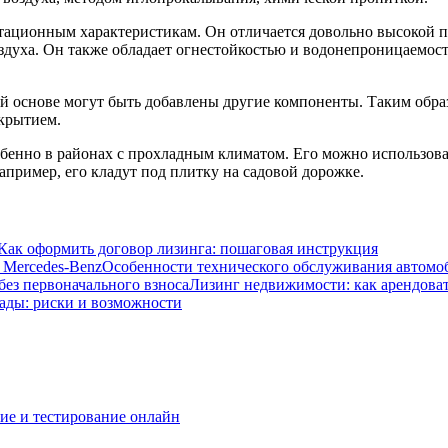
атационным характеристикам. Он отличается довольно высокой п
оздуха. Он также обладает огнестойкостью и водонепроницаемос
й основе могут быть добавлены другие компоненты. Таким обра
окрытием.
енно в районах с прохладным климатом. Его можно использоват
пример, его кладут под плитку на садовой дорожке.
Как оформить договор лизинга: пошаговая инструкция
Особенности технического обслуживания автомо
Лизинг недвижимости: как арендоват
ады: риски и возможности
ние и тестирование онлайн